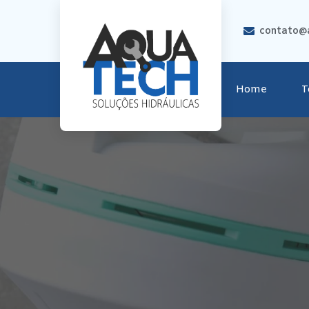
contato@a
Home
T