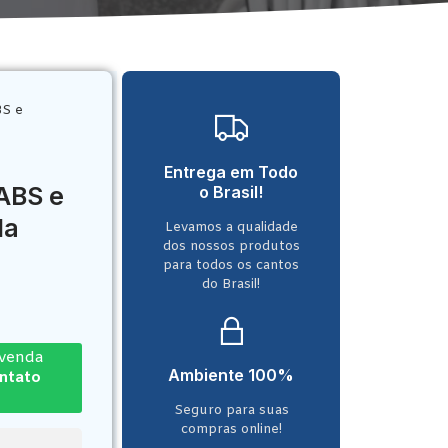
BS e
Entrega em Todo
ABS e
o Brasil!
la
Levamos a qualidade
dos nossos produtos
para todos os cantos
do Brasil!
-venda
Ambiente 100%
ontato
Seguro para suas
compras online!