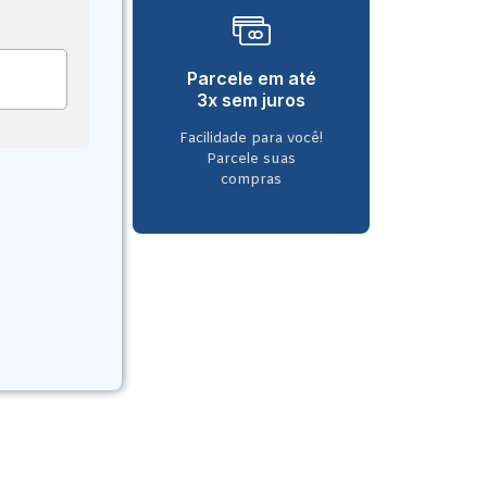
Parcele em até
3x sem juros
Facilidade para você!
Parcele suas
compras