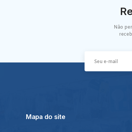
Re
Não per
receb
Mapa do site