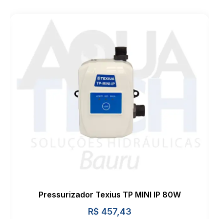
Sifão Tubo Extensível 0,69 m
R$
9,74
–
R$
43,13