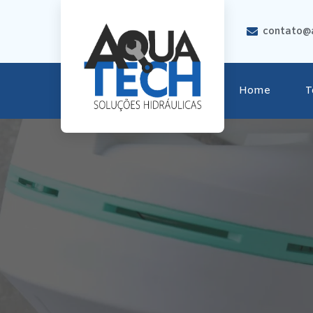
contato@a
Home
T