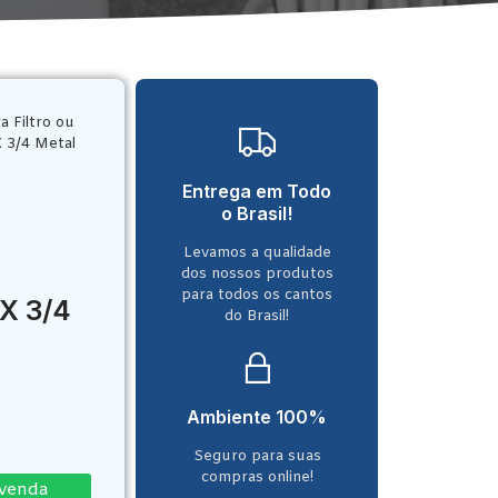
a Filtro ou
 3/4 Metal
Entrega em Todo
o Brasil!
Levamos a qualidade
dos nossos produtos
para todos os cantos
 X 3/4
do Brasil!
Ambiente 100%
Seguro para suas
compras online!
-venda