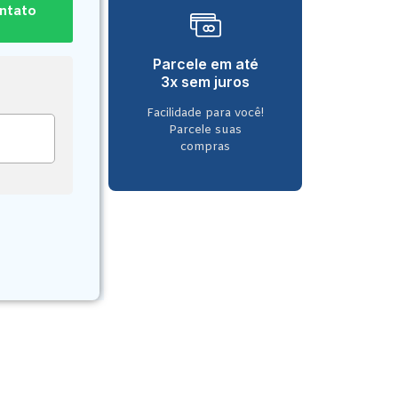
ontato
Parcele em até
3x sem juros
Facilidade para você!
Parcele suas
compras