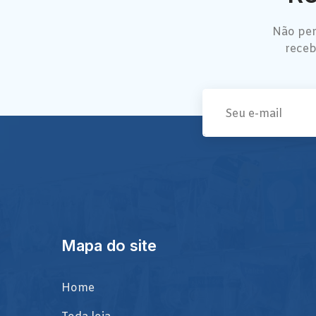
Não per
receb
Mapa do site
Home