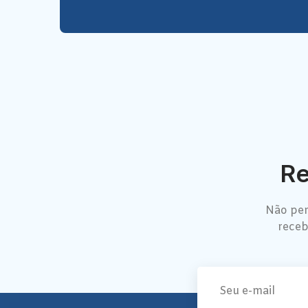
Re
Não per
receb