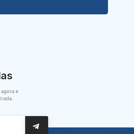
das
 agora e
trada.