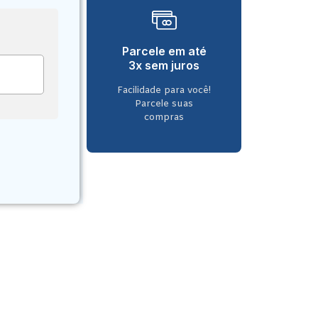
Parcele em até
3x sem juros
Facilidade para você!
Parcele suas
compras