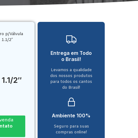
ro p/Válvula
 1.1/2″
Entrega em Todo
o Brasil!
Levamos a qualidade
dos nossos produtos
 1.1/2″
para todos os cantos
do Brasil!
Ambiente 100%
-venda
ontato
Seguro para suas
compras online!