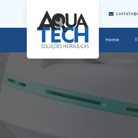
contato@a
Home
T