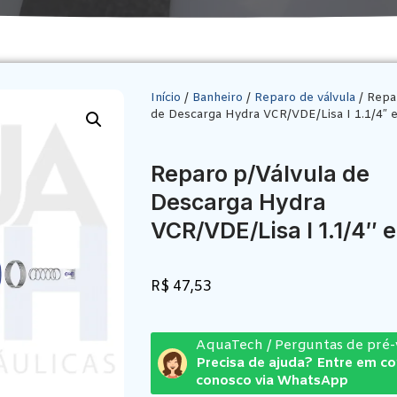
Início
/
Banheiro
/
Reparo de válvula
/ Repa
de Descarga Hydra VCR/VDE/Lisa I 1.1/4″ e
Reparo p/Válvula de
Descarga Hydra
VCR/VDE/Lisa I 1.1/4″ e
R$
47,53
AquaTech / Perguntas de pré
Precisa de ajuda? Entre em c
conosco via WhatsApp