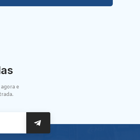
das
 agora e
trada.