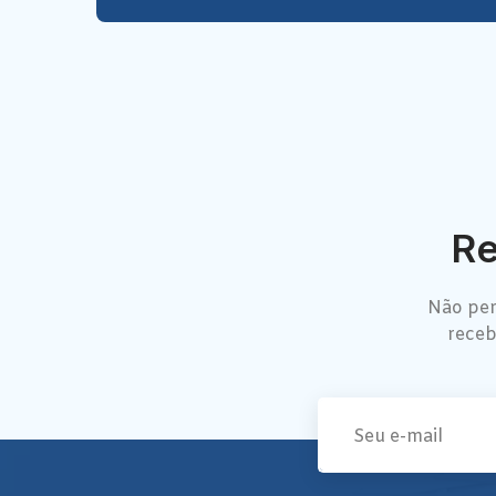
Re
Não per
receb