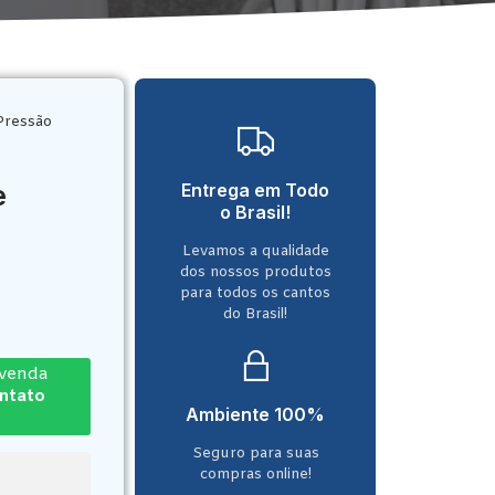
Pressão
e
Entrega em Todo
o Brasil!
Levamos a qualidade
dos nossos produtos
para todos os cantos
do Brasil!
-venda
ontato
Ambiente 100%
Seguro para suas
compras online!