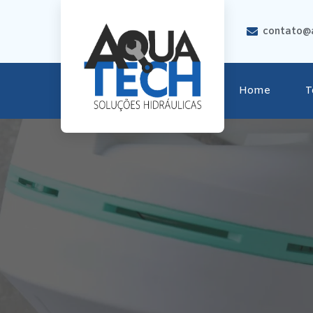
contato@a
Home
T