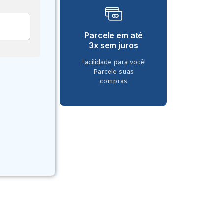
Parcele em até
3x sem juros
Facilidade para você!
Parcele suas
compras