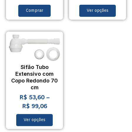
Comprar
Ver opções
Sifão Tubo
Extensivo com
Copo Redondo 70
cm
R$
53,60
–
R$
99,06
Ver opções