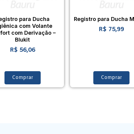
egistro para Ducha
Registro para Ducha 
giênica com Volante
R$
75,99
fort com Derivação –
Blukit
R$
56,06
Comprar
Comprar