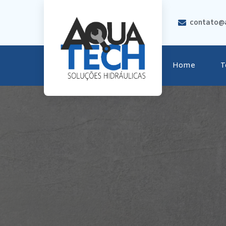
contato@a
Home
T