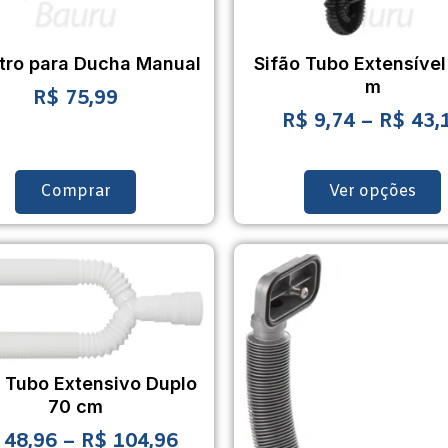
tro para Ducha Manual
Sifão Tubo Extensível
m
R$
75,99
R$
9,74
–
R$
43,
Comprar
Ver opções
o Tubo Extensivo Duplo
70 cm
48,96
–
R$
104,96