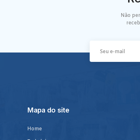
Não per
receb
Mapa do site
Home