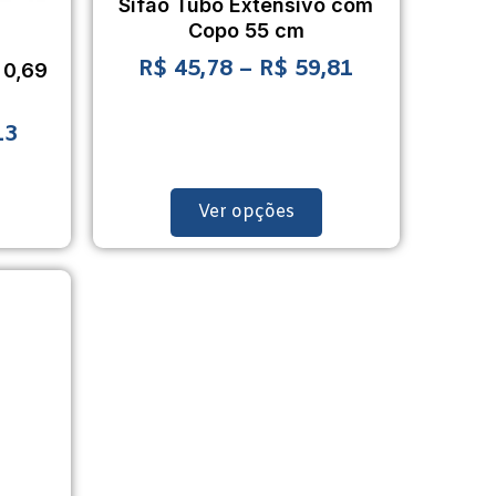
Sifão Tubo Extensivo com
Copo 55 cm
R$
45,78
–
R$
59,81
 0,69
13
Ver opções