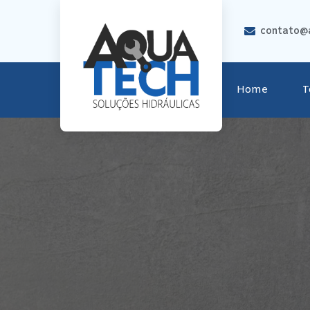
contato@a
Home
T