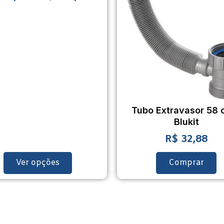
Tubo Extravasor 58 
Blukit
R$
32,88
Ver opções
Comprar