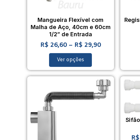
Mangueira Flexível com
Regis
Malha de Aço, 40cm e 60cm
1/2” de Entrada
R$
26,60
–
R$
29,90
Ver opções
Sifã
R$