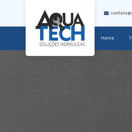
contato@a
Home
T