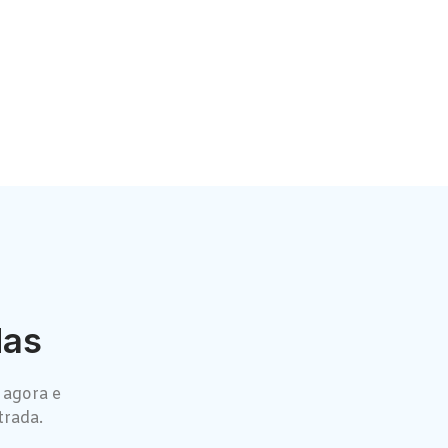
das
 agora e
trada.