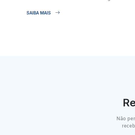
SAIBA MAIS
Re
Não per
receb