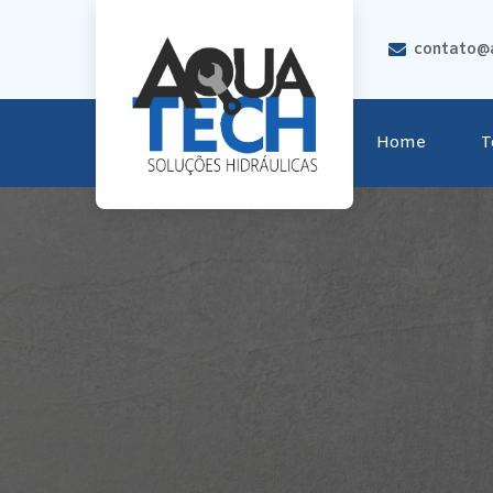
contato@a
Home
T