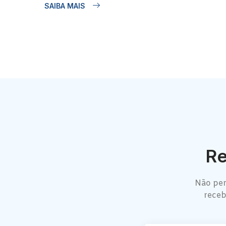
SAIBA MAIS
Re
Não per
receb