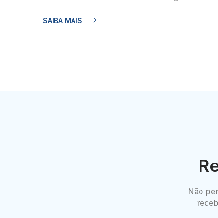
SAIBA MAIS
Re
Não per
receb