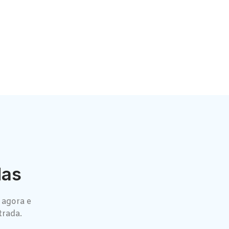
das
 agora e
trada.