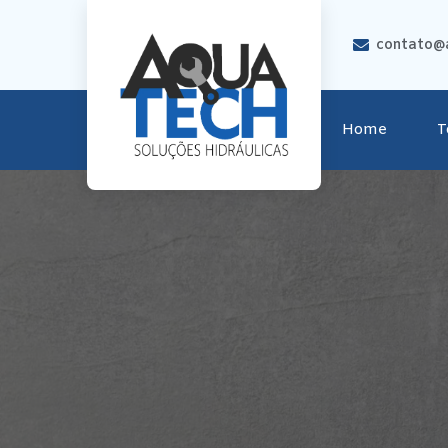
contato@a
Home
T