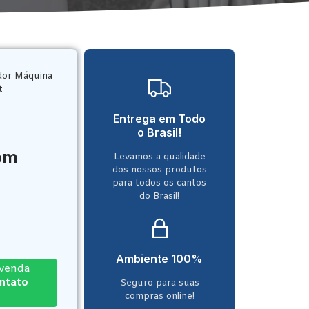
dor Máquina
t
Entrega em Todo
o Brasil!
com
Levamos a qualidade
dos nossos produtos
para todos os cantos
do Brasil!
Ambiente 100%
-venda
ontato
Seguro para suas
compras online!