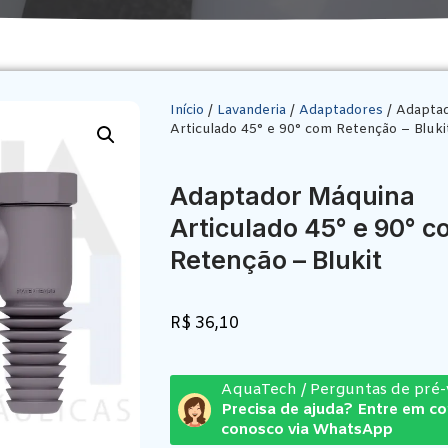
Início
/
Lavanderia
/
Adaptadores
/ Adapta
Articulado 45° e 90° com Retenção – Bluki
Adaptador Máquina
Articulado 45° e 90° 
Retenção – Blukit
R$
36,10
AquaTech / Perguntas de pré
Precisa de ajuda? Entre em c
conosco via WhatsApp