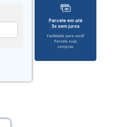
Parcele em até
3x sem juros
Facilidade para você!
Parcele suas
compras