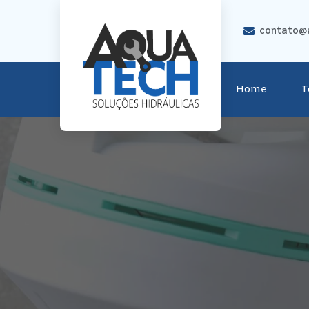
contato@a
Home
T