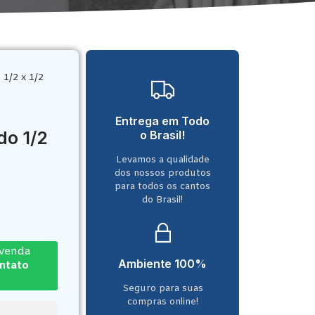
1/2 x 1/2
Entrega em Todo
do 1/2
o Brasil!
Levamos a qualidade
dos nossos produtos
para todos os cantos
do Brasil!
-venda
Ambiente 100%
ontato
Seguro para suas
compras online!