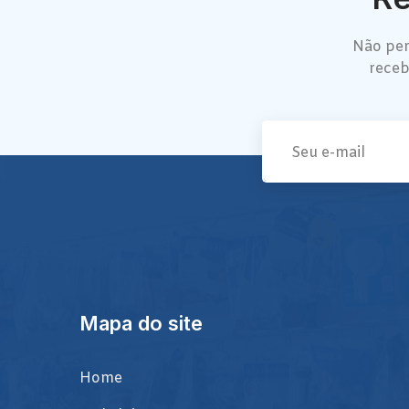
Não per
receb
Mapa do site
Home