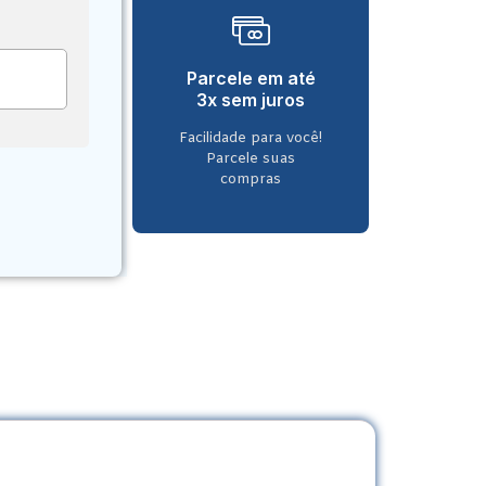
Parcele em até
3x sem juros
Facilidade para você!
Parcele suas
compras