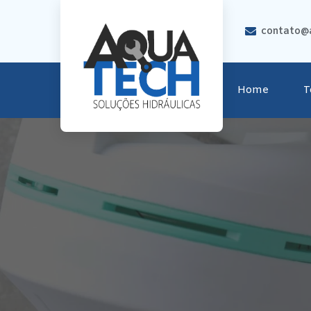
contato@a
Home
T