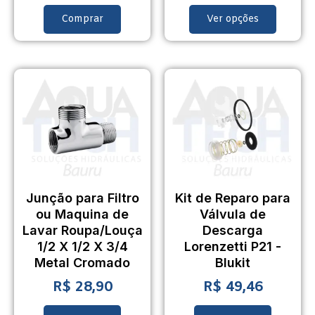
Comprar
Ver opções
Junção para Filtro
Kit de Reparo para
ou Maquina de
Válvula de
Lavar Roupa/Louça
Descarga
1/2 X 1/2 X 3/4
Lorenzetti P21 -
Metal Cromado
Blukit
R$
28,90
R$
49,46